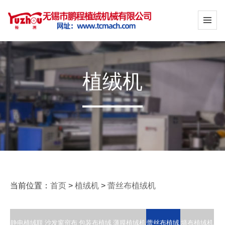
植绒机
当前位置：
首页
>
植绒机
>
蕾丝布植绒机
静电植绒联
沙发窗帘布
包装布植绒
薄膜植绒机
蕾丝布植绒
墙布植绒机