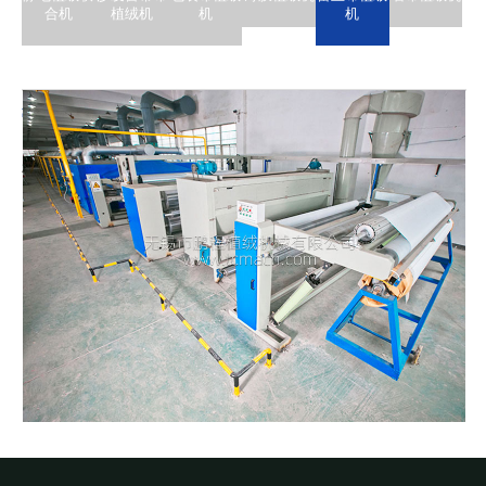
合机
植绒机
机
机
蕾丝布植绒撒金粉机
概述：蕾丝布植绒撒金粉机
免费服务热线：
0510-83390228
点击数：3810 录入时间：2020-10-25 15:51:51【
打印此
页
】【
返回
】