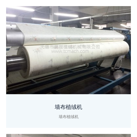
墙布植绒机
墙布植绒机