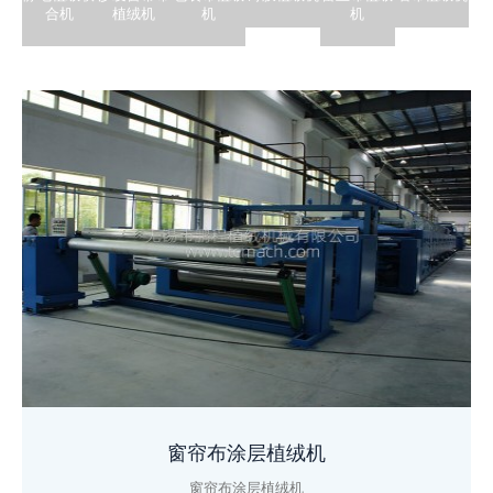
合机
植绒机
机
机
窗帘布涂层植绒机
窗帘布涂层植绒机