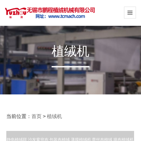
植绒机
当前位置：
首页
>
植绒机
静电植绒联
沙发窗帘布
包装布植绒
薄膜植绒机
蕾丝布植绒
墙布植绒机