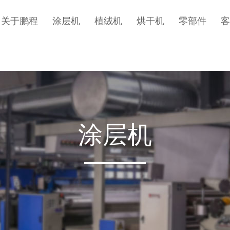
关于鹏程
涂层机
植绒机
烘干机
零部件
客
涂层机