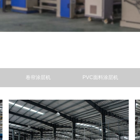
卷帘涂层机
PVC面料涂层机