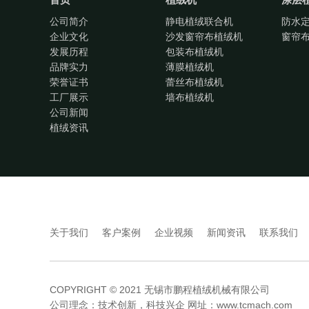
公司简介
静电植绒联合机
防水
企业文化
沙发窗帘布植绒机
窗帘
发展历程
包装布植绒机
品牌实力
薄膜植绒机
荣誉证书
蕾丝布植绒机
工厂展示
墙布植绒机
公司新闻
植绒资讯
关于我们
客户案例
企业视频
新闻资讯
联系我们
COPYRIGHT © 2021 无锡市鹏程植绒机械有限公司
公司理念：技术创新，科技兴企 网址：
www.tcmach.com