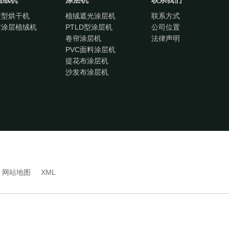
定型烘干机
植绒遮光涂层机
联系方式
布涂层植绒机
PTLD型涂层机
公司位置
卷帘涂层机
法律声明
PVC面料涂层机
提花布涂层机
沙发布涂层机
网站地图
XML