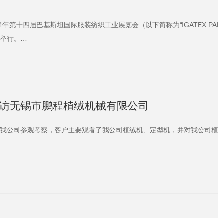
024年第十四届巴基斯坦国际服装纺织工业展览会（以下简称为“IGATEX PAK
举行。…
访无锡市鹏程植绒机械有限公司
我公司参观考察，客户主要观看了我公司植绒机、定型机，并对我公司植