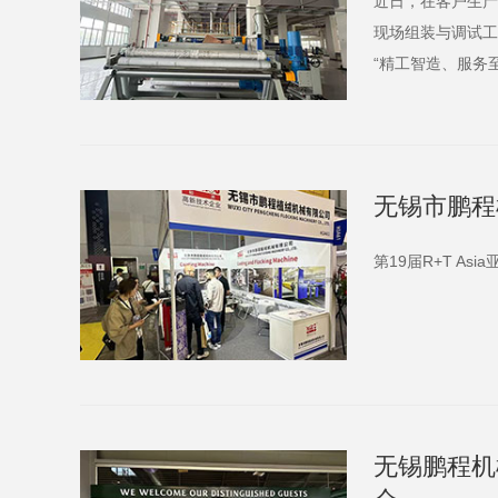
近日，在客户生产
现场组装与调试工
“精工智造、服务
无锡市鹏程
第19届R+T As
无锡鹏程机