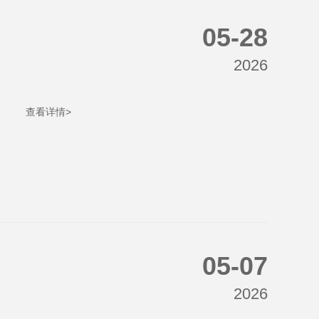
05-28
2026
查看详情>
05-07
2026