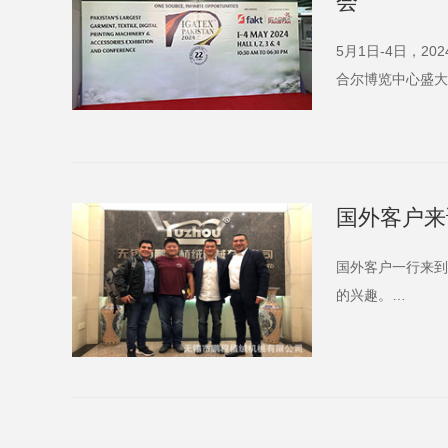
会
5月1日-4日，2
合尔博览中心盛大
国外客户来
国外客户一行来到
的兴趣。…