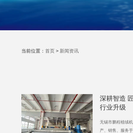
当前位置：
首页
>
新闻资讯
深耕智造 
行业升级
无锡市鹏程植绒机
产、销售、服务于