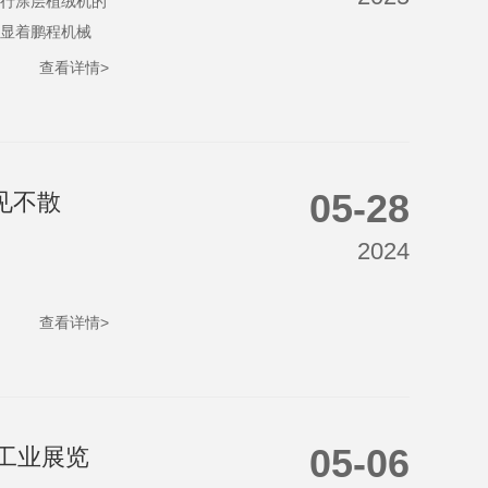
行涂层植绒机的
显着鹏程机械
查看详情>
05-28
见不散
2024
查看详情>
05-06
工业展览