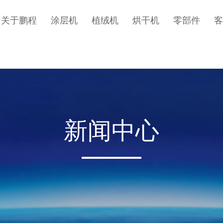
关于鹏程
涂层机
植绒机
烘干机
零部件
客
新闻中心