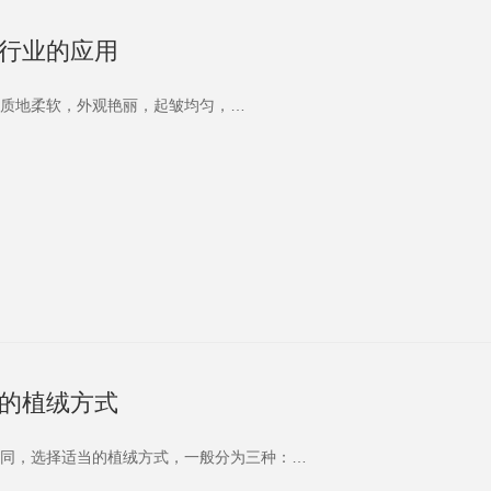
行业的应用
质地柔软，外观艳丽，起皱均匀，…
的植绒方式
同，选择适当的植绒方式，一般分为三种：…